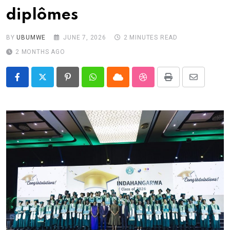
diplômes
BY
UBUMWE
JUNE 7, 2026
2 MINUTES READ
2 MONTHS AGO
Pinterest
Whatsapp
Cloud
StumbleUpon
Print
Share
via
Email