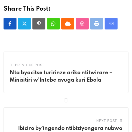
Share This Post:
Pinterest
Whatsapp
Cloud
StumbleUpon
Print
Share
via
Email
PREVIOUS POST
Nta byacitse turirinze ariko ntitwirare –
Minisitiri w’Intebe avuga kuri Ebola
NEXT POST
Ibiciro by’ingendo ntibiziyongera nubwo