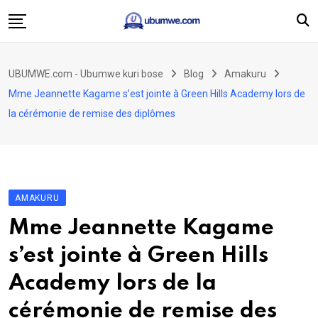
Skip
to
content
Ahabanza
UBUMWE.com - Ubumwe kuri bose
Blog
Amakuru
Amakuru
Mme Jeannette Kagame s’est jointe à Green Hills Academy lors de
Politiki
la cérémonie de remise des diplômes
Ingo Zitekanye
Imyidagaduro
Imikino
AMAKURU
Iyobokamana
Mme Jeannette Kagame
Ubuzima
s’est jointe à Green Hills
Twandikire
Academy lors de la
cérémonie de remise des