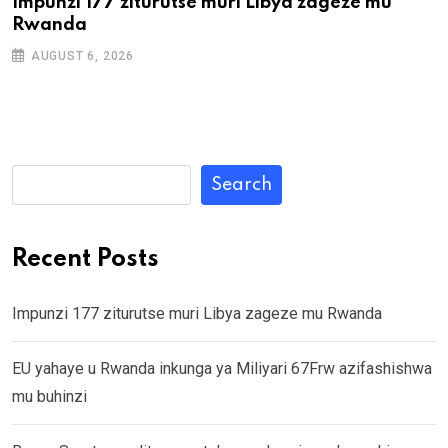
Impunzi 177 ziturutse muri Libya zageze mu
Rwanda
AUGUST 6, 2026
Search
Recent Posts
Impunzi 177 ziturutse muri Libya zageze mu Rwanda
EU yahaye u Rwanda inkunga ya Miliyari 67Frw azifashishwa
mu buhinzi