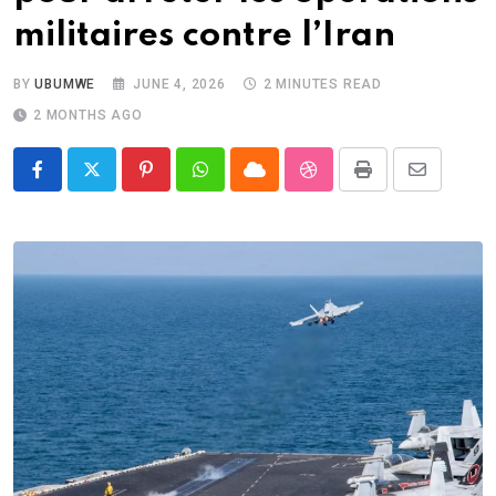
militaires contre l’Iran
BY
UBUMWE
JUNE 4, 2026
2 MINUTES READ
2 MONTHS AGO
Pinterest
Whatsapp
Cloud
StumbleUpon
Print
Share
via
Email