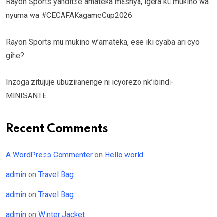
Rayon Sports yanditse amateka mashya, igera ku mukino wa
nyuma wa #CECAFAKagameCup2026
Rayon Sports mu mukino w’amateka, ese iki cyaba ari cyo
gihe?
Inzoga zitujuje ubuziranenge ni icyorezo nk’ibindi-
MINISANTE
Recent Comments
A WordPress Commenter
on
Hello world
admin
on
Travel Bag
admin
on
Travel Bag
admin
on
Winter Jacket