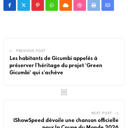
Pinterest
Whatsapp
Cloud
StumbleUpon
Print
Share
via
Email
PREVIOUS POST
Les habitants de Gicumbi appelés à
préserver l’héritage du projet ‘Green
Gicumbi’ qui s’achève
NEXT POST
IShowSpeed dévoile une chanson officielle
pour la Coupe du Monde 2026